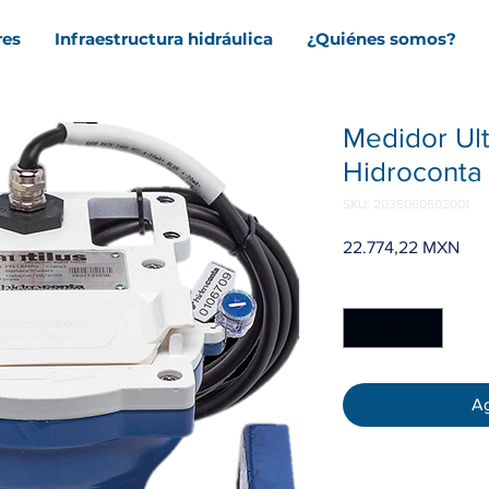
res
Infraestructura hidráulica
¿Quiénes somos?
Medidor Ul
Hidroconta
SKU: 2035060502001
Pre
22.774,22 MXN
Cantidad
*
Ag