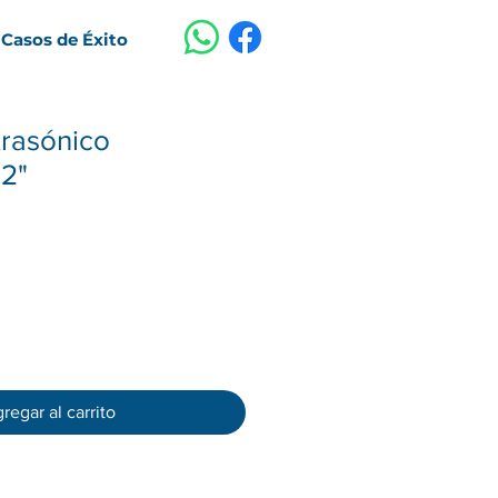
Casos de Éxito
trasónico
 2"
cio
regar al carrito