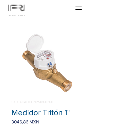
SKU: ACAHCDN25R160260
Medidor Tritón 1"
Precio
3046,86 MXN