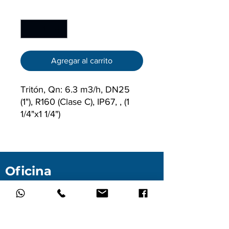
Cantidad
*
Agregar al carrito
Tritón, Qn: 6.3 m3/h, DN25
(1"), R160 (Clase C), IP67, , (1
1/4"x1 1/4")
Oficina
B
oulevard Bernardo Quintana #9800 Int.
209-C
Edificio CS-9800
Col. Centro Sur, C.P. 76090